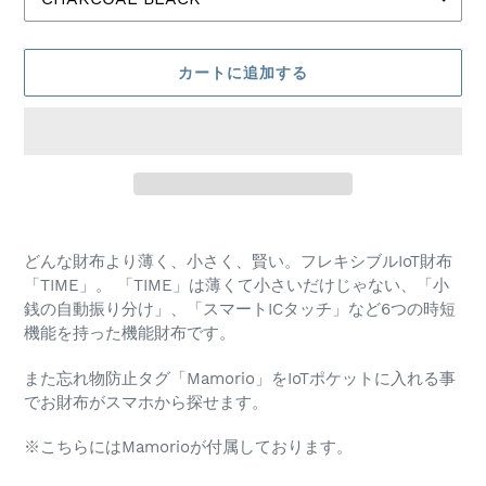
カートに追加する
カ
ー
どんな財布より薄く、小さく、賢い。フレキシブルIoT財布
ト
「TIME」。 「TIME」は薄くて小さいだけじゃない、「小
に
銭の自動振り分け」、「スマートICタッチ」など6つの時短
商
機能を持った機能財布です。
品
を
また忘れ物防止タグ「Mamorio」をIoTポケットに入れる事
追
でお財布がスマホから探せます。
加
す
※こちらにはMamorioが付属しております。
る