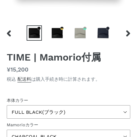
前
次
の
の
ス
ス
TIME | Mamorio付属
ラ
ラ
イ
イ
通
¥15,200
ド
ド
常
税込
配送料
は購入手続き時に計算されます。
価
格
本体カラー
Mamorioカラー