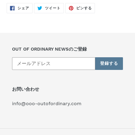
FACEBOOK
TWITTER
PINTEREST
シェア
ツイート
ピンする
で
に
で
シ
投
ピ
ェ
稿
ン
ア
す
す
す
る
る
る
OUT OF ORDINARY NEWSのご登録
登録する
お問い合わせ
info@ooo-outofordinary.com