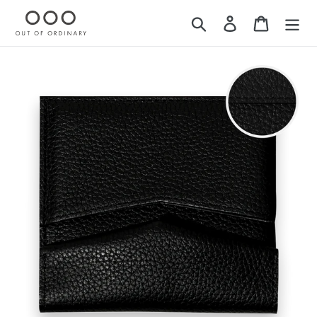
コ
検索
ログイン
カート
ン
テ
ン
ツ
に
ス
キ
ッ
プ
す
る